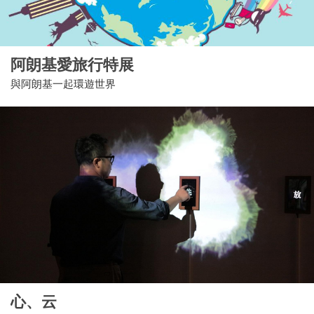
阿朗基愛旅行特展
與阿朗基一起環遊世界
心、云