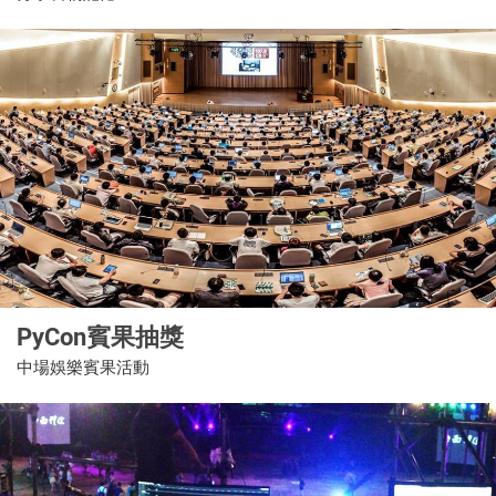
PyCon賓果抽獎
中場娛樂賓果活動