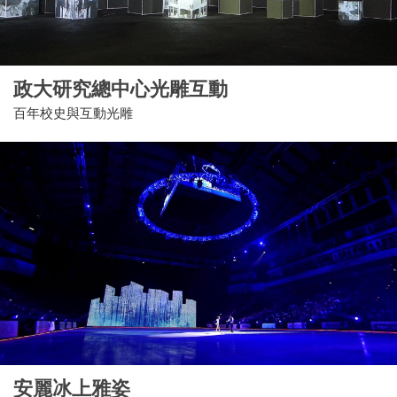
政大研究總中心光雕互動
百年校史與互動光雕
安麗冰上雅姿