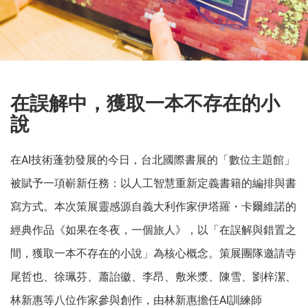
在誤解中，獲取一本不存在的小
說
在AI技術蓬勃發展的今日，台北國際書展的「數位主題館」
被賦予一項嶄新任務：以人工智慧重新定義書籍的編排與書
寫方式。本次策展靈感源自義大利作家伊塔羅・卡爾維諾的
經典作品《如果在冬夜，一個旅人》，以「在誤解與錯置之
間，獲取一本不存在的小說」為核心概念。策展團隊邀請寺
尾哲也、徐珮芬、蕭詒徽、李昂、敷米漿、陳雪、劉梓潔、
林新惠等八位作家參與創作，由林新惠擔任AI訓練師